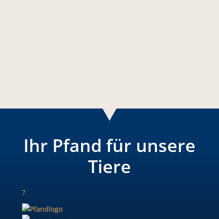
alles über mich erfahren! Schön, dass du da
bist – Wenn ich mich einmal vorstellen darf:
Mein Name...
Ihr Pfand für unsere
Tiere
7