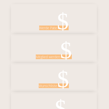
$
Werde Pate
$
Mitglied werden
$
Wunschliste
$