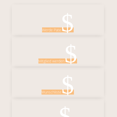
$
Werde Pate
$
Mitglied werden
$
Wunschliste
$