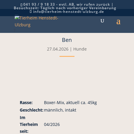
041 93 / 9 18 33 - evtl. AB, wir rufen zurück |
Besuchszeit: Täglich nach vorheriger Vereinbarung
info@tierheim-henstedt-ulzburg.de
7
Ben
27.04.2026
|
Hunde
Rasse:
Boxer-Mix, aktuell ca. 45kg
Geschlecht:
männlich, intakt
Im
Tierheim
04/2026
seit: