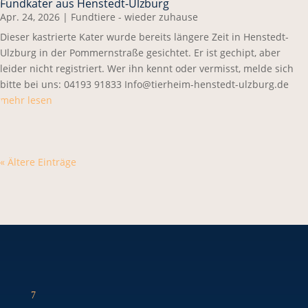
Fundkater aus Henstedt-Ulzburg
Apr. 24, 2026
|
Fundtiere - wieder zuhause
Dieser kastrierte Kater wurde bereits längere Zeit in Henstedt-
Ulzburg in der Pommernstraße gesichtet. Er ist gechipt, aber
leider nicht registriert. Wer ihn kennt oder vermisst, melde sich
bitte bei uns: 04193 91833 Info@tierheim-henstedt-ulzburg.de
mehr lesen
« Ältere Einträge
7