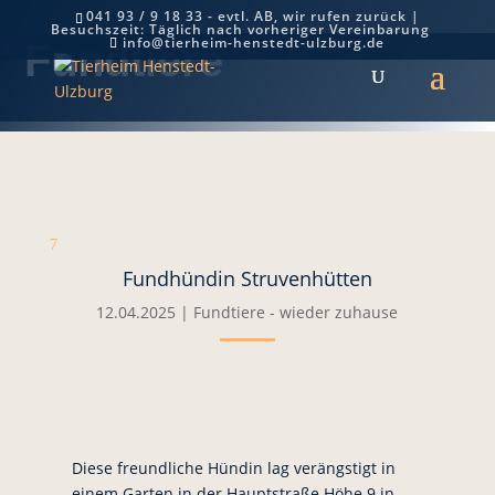
041 93 / 9 18 33 - evtl. AB, wir rufen zurück |
Besuchszeit: Täglich nach vorheriger Vereinbarung
info@tierheim-henstedt-ulzburg.de
Fundtiere
7
Fundhündin Struvenhütten
12.04.2025
|
Fundtiere - wieder zuhause
Diese freundliche Hündin lag verängstigt in
einem Garten in der Hauptstraße Höhe 9 in