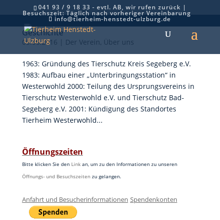
041 93 / 9 18 33 - evtl. AB, wir rufen zurück |
Besuchszeit: Täglich nach vorheriger Vereinbarung
info@tierheim-henstedt-ulzburg.de
Geschichte
05.06.2016
|
Der Verein
,
Über uns
1963: Gründung des Tierschutz Kreis Segeberg e.V.
1983: Aufbau einer „Unterbringungsstation“ in
Westerwohld 2000: Teilung des Ursprungsvereins in
Tierschutz Westerwohld e.V. und Tierschutz Bad-
Segeberg e.V. 2001: Kündigung des Standortes
Tierheim Westerwohld...
Öffnungszeiten
Bitte klicken Sie den
Link
an, um zu den Informationen zu unseren
Öffnungs- und Besuchszeiten
zu gelangen.
Anfahrt und Besucherinformationen
Spendenkonten