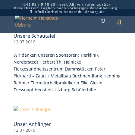
041 93 / 9 18 33 - evtl. AB, wir rufen zurück |
Besuchszeit: Täglich nach vorheriger Vereinbarung
info@tierheim-henstedt-ulzburg.de
Unsere Schautafel
12.07.2016
Wir danken unseren Sponsoren: Tierklinik
Norderstedt Herbert Th. Heinicke
Tiergesundheitszentrum Dammstücken Peter
Pickhard – Zaun + Metallbau Buchhandlung Henning
Rahmer Tiernaturheilpraktikerin Elke Giesin
Fressnapf Henstedt-Ulzburg Schülerhilfe...
Unser Anhänger
12.07.2016