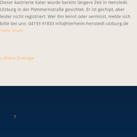
Dieser kastrierte Kater wurde bereits längere Zeit in Henstedt-
Ulzburg in der Pommernstraße gesichtet. Er ist gechipt, aber
leider nicht registriert. Wer ihn kennt oder vermisst, melde sich
bitte bei uns: 04193 91833 Info@tierheim-henstedt-ulzburg.de
mehr lesen
« Ältere Einträge
7