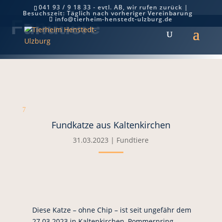
041 93 / 9 18 33 - evtl. AB, wir rufen zurück |
Besuchszeit: Täglich nach vorheriger Vereinbarung
info@tierheim-henstedt-ulzburg.de
Fundtiere
7
Fundkatze aus Kaltenkirchen
31.03.2023
|
Fundtiere
Diese Katze – ohne Chip – ist seit ungefähr dem
27.03.2023 in Kaltenkirchen, Pommernring