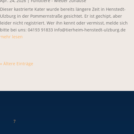
Apr. 24, 2026
|
Fundtiere - wieder zuhause
Dieser kastrierte Kater wurde bereits längere Zeit in Henstedt-
Ulzburg in der Pommernstraße gesichtet. Er ist gechipt, aber
leider nicht registriert. Wer ihn kennt oder vermisst, melde sich
bitte bei uns: 04193 91833 Info@tierheim-henstedt-ulzburg.de
mehr lesen
« Ältere Einträge
7