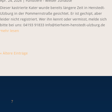
Apr. 24, 2026
|
Fundtiere - wieder zuhause
Dieser kastrierte Kater wurde bereits längere Zeit in Henstedt-
Ulzburg in der Pommernstraße gesichtet. Er ist gechipt, aber
leider nicht registriert. Wer ihn kennt oder vermisst, melde sich
bitte bei uns: 04193 91833 Info@tierheim-henstedt-ulzburg.de
mehr lesen
« Ältere Einträge
7