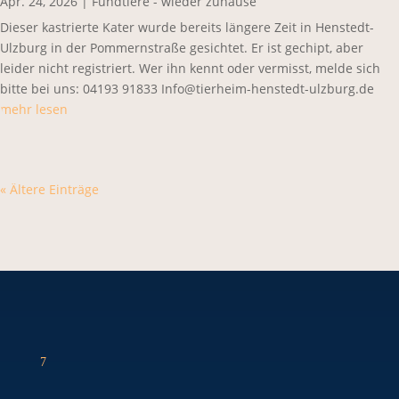
Apr. 24, 2026
|
Fundtiere - wieder zuhause
Dieser kastrierte Kater wurde bereits längere Zeit in Henstedt-
Ulzburg in der Pommernstraße gesichtet. Er ist gechipt, aber
leider nicht registriert. Wer ihn kennt oder vermisst, melde sich
bitte bei uns: 04193 91833 Info@tierheim-henstedt-ulzburg.de
mehr lesen
« Ältere Einträge
7