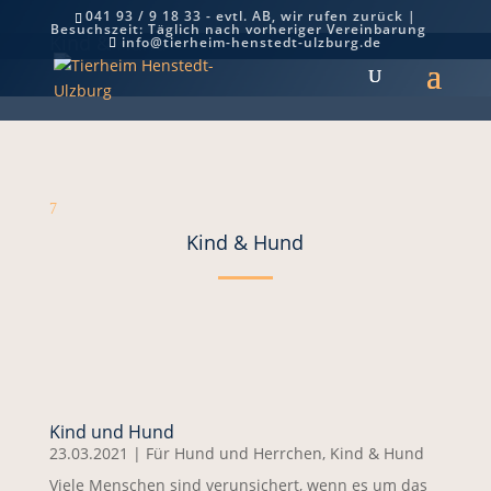
041 93 / 9 18 33 - evtl. AB, wir rufen zurück |
Besuchszeit: Täglich nach vorheriger Vereinbarung
Kind & Hund
info@tierheim-henstedt-ulzburg.de
7
Kind & Hund
Kind und Hund
23.03.2021
|
Für Hund und Herrchen
,
Kind & Hund
Viele Menschen sind verunsichert, wenn es um das