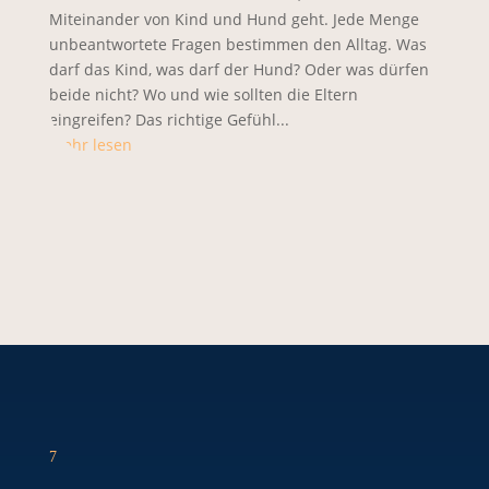
Miteinander von Kind und Hund geht. Jede Menge
unbeantwortete Fragen bestimmen den Alltag. Was
darf das Kind, was darf der Hund? Oder was dürfen
beide nicht? Wo und wie sollten die Eltern
eingreifen? Das richtige Gefühl...
mehr lesen
7