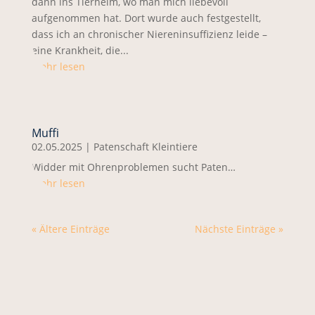
dann ins Tierheim, wo man mich liebevoll
aufgenommen hat. Dort wurde auch festgestellt,
dass ich an chronischer Niereninsuffizienz leide –
eine Krankheit, die...
mehr lesen
Muffi
02.05.2025
|
Patenschaft Kleintiere
Widder mit Ohrenproblemen sucht Paten…
mehr lesen
« Ältere Einträge
Nächste Einträge »