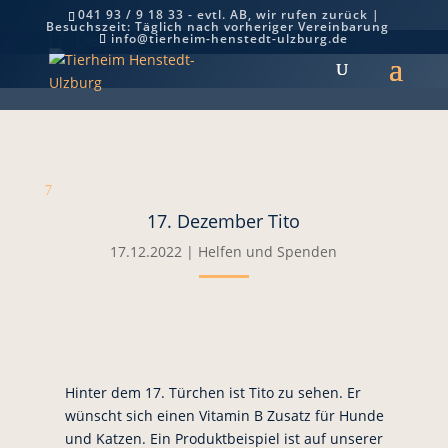
041 93 / 9 18 33 - evtl. AB, wir rufen zurück |
Besuchszeit: Täglich nach vorheriger Vereinbarung
17. Dezember Tito
info@tierheim-henstedt-ulzburg.de
7
17. Dezember Tito
17.12.2022
|
Helfen und Spenden
Hinter dem 17. Türchen ist Tito zu sehen. Er
wünscht sich einen Vitamin B Zusatz für Hunde
und Katzen. Ein Produktbeispiel ist auf unserer