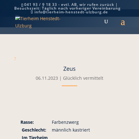
041 93 / 9 18 33 - evtl. AB, wir rufen zurück |
Besuchszeit: Täglich nach vorheriger Vereinbarung
Zeus
info@tierheim-henstedt-ulzburg.de
7
Zeus
06.11.2023
|
Glücklich vermittelt
Rasse:
Farbenzwerg
Geschlecht:
männlich kastriert
Im Tierheim