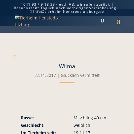
041 93 / 9 18 33 - evtl. AB, wir rufen zurück |
Besuchszeit: Täglich nach vorheriger Vereinbarung
Wilma
info@tierheim-henstedt-ulzburg.de
7
Wilma
27.11.2017
|
Glücklich vermittelt
Rasse:
Mischling 40 cm
Geschlecht:
weiblich
Im Tierheim seit:
19.11.17