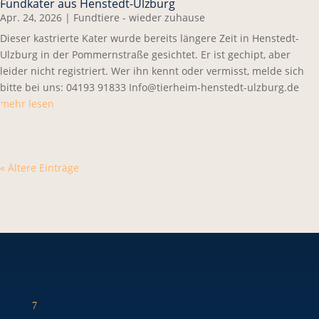
Fundkater aus Henstedt-Ulzburg
Apr. 24, 2026
|
Fundtiere - wieder zuhause
Dieser kastrierte Kater wurde bereits längere Zeit in Henstedt-
Ulzburg in der Pommernstraße gesichtet. Er ist gechipt, aber
leider nicht registriert. Wer ihn kennt oder vermisst, melde sich
bitte bei uns: 04193 91833 Info@tierheim-henstedt-ulzburg.de
mehr lesen
« Ältere Einträge
7