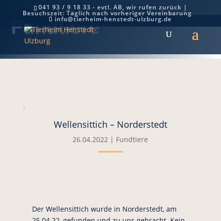
041 93 / 9 18 33 - evtl. AB, wir rufen zurück |
Besuchszeit: Täglich nach vorheriger Vereinbarung
info@tierheim-henstedt-ulzburg.de
Fundtiere
7
Wellensittich – Norderstedt
26.04.2022
|
Fundtiere
Der Wellensittich wurde in Norderstedt, am
25.04.22, gefunden und zu uns gebracht. Kein