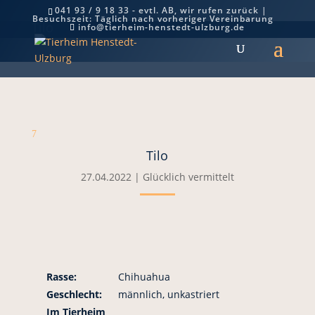
041 93 / 9 18 33 - evtl. AB, wir rufen zurück |
Besuchszeit: Täglich nach vorheriger Vereinbarung
Tilo
info@tierheim-henstedt-ulzburg.de
7
Tilo
27.04.2022
|
Glücklich vermittelt
Rasse:
Chihuahua
Geschlecht:
männlich, unkastriert
Im Tierheim