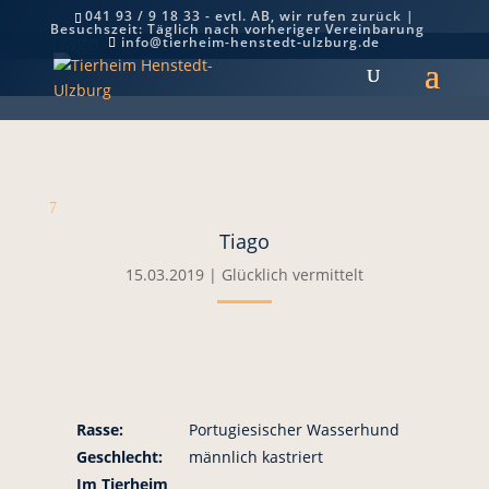
041 93 / 9 18 33 - evtl. AB, wir rufen zurück |
Besuchszeit: Täglich nach vorheriger Vereinbarung
Tiago
info@tierheim-henstedt-ulzburg.de
7
Tiago
15.03.2019
|
Glücklich vermittelt
Rasse:
Portugiesischer Wasserhund
Geschlecht:
männlich kastriert
Im Tierheim