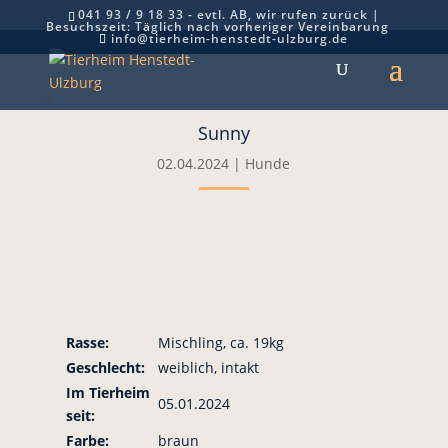
041 93 / 9 18 33 - evtl. AB, wir rufen zurück |
Besuchszeit: Täglich nach vorheriger Vereinbarung
info@tierheim-henstedt-ulzburg.de
7
Sunny
02.04.2024
|
Hunde
Rasse:
Mischling, ca. 19kg
Geschlecht:
weiblich, intakt
Im Tierheim
05.01.2024
seit:
Farbe:
braun