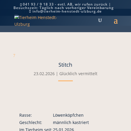
041 93 / 9 18 33 - evtl. AB, wir rufen zurück |
Besuchszeit: Täglich nach vorheriger Vereinbarung
Stitch
info@tierheim-henstedt-ulzburg.de
7
Stitch
23.02.2026
|
Glücklich vermittelt
Rasse:
Löwenköpfchen
Geschlecht:
männlich kastriert
Im Tierheim seit:
25.01.2026