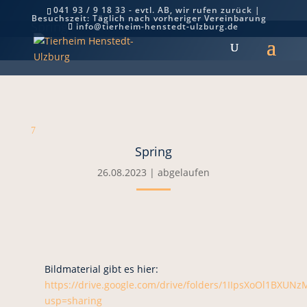
041 93 / 9 18 33 - evtl. AB, wir rufen zurück |
Besuchszeit: Täglich nach vorheriger Vereinbarung
Spring
info@tierheim-henstedt-ulzburg.de
7
Spring
26.08.2023
|
abgelaufen
Bildmaterial gibt es hier:
https://drive.google.com/drive/folders/1IIpsXoOl1BXUN
usp=sharing