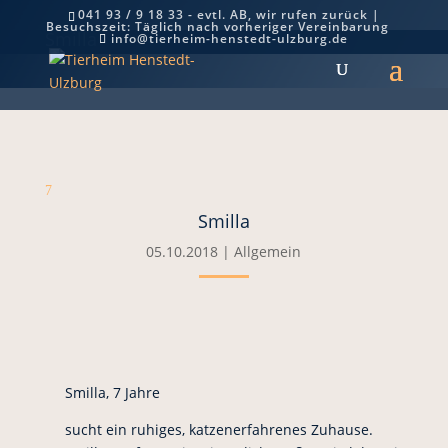
041 93 / 9 18 33 - evtl. AB, wir rufen zurück |
Besuchszeit: Täglich nach vorheriger Vereinbarung
Smilla
info@tierheim-henstedt-ulzburg.de
7
Smilla
05.10.2018
|
Allgemein
Smilla, 7 Jahre
sucht ein ruhiges, katzenerfahrenes Zuhause.