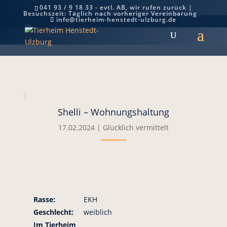
041 93 / 9 18 33 - evtl. AB, wir rufen zurück |
Besuchszeit: Täglich nach vorheriger Vereinbarung
Shelli – Wohnungshaltung
info@tierheim-henstedt-ulzburg.de
7
Shelli – Wohnungshaltung
17.02.2024
|
Glücklich vermittelt
Rasse:
EKH
Geschlecht:
weiblich
Im Tierheim