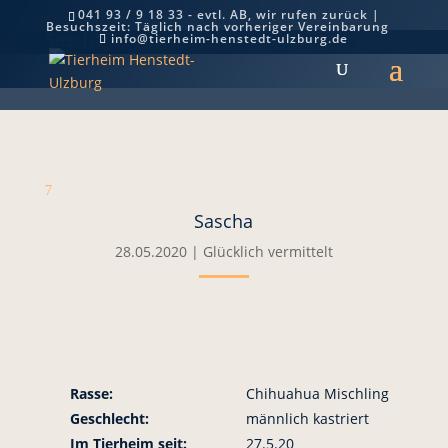
041 93 / 9 18 33 - evtl. AB, wir rufen zurück |
Besuchszeit: Täglich nach vorheriger Vereinbarung
Sascha
info@tierheim-henstedt-ulzburg.de
7
Sascha
28.05.2020
|
Glücklich vermittelt
Rasse:
Chihuahua Mischling
Geschlecht:
männlich kastriert
Im Tierheim seit:
27.5.20