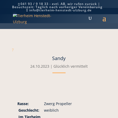
041 93 / 9 18 33 - evtl. AB, wir rufen zurück |
Besuchszeit: Täglich nach vorheriger Vereinbarung
Sandy
info@tierheim-henstedt-ulzburg.de
7
Sandy
24.10.2023
|
Glücklich vermittelt
Rasse:
Zwerg Propeller
Geschlecht:
weiblich
Im Tierheim