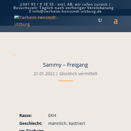
041 93 / 9 18 33 - evtl. AB, wir rufen zurück |
Besuchszeit: Täglich nach vorheriger Vereinbarung
Sammy – Freigang
info@tierheim-henstedt-ulzburg.de
7
Sammy – Freigang
21.01.2022
|
Glücklich vermittelt
Rasse:
EKH
Geschlecht:
männlich, kastriert
Im Tierheim