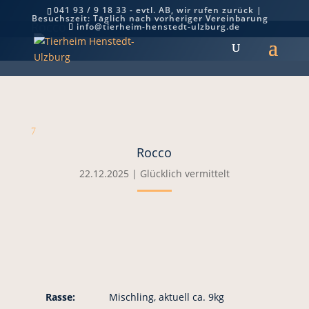
041 93 / 9 18 33 - evtl. AB, wir rufen zurück |
Besuchszeit: Täglich nach vorheriger Vereinbarung
Rocco
info@tierheim-henstedt-ulzburg.de
7
Rocco
22.12.2025
|
Glücklich vermittelt
Rasse:
Mischling, aktuell ca. 9kg