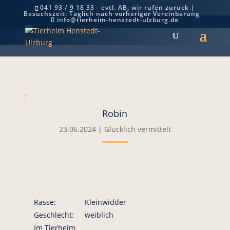
041 93 / 9 18 33 - evtl. AB, wir rufen zurück |
Besuchszeit: Täglich nach vorheriger Vereinbarung
Robin
info@tierheim-henstedt-ulzburg.de
7
Robin
23.06.2024
|
Glücklich vermittelt
Rasse:
Kleinwidder
Geschlecht:
weiblich
Im Tierheim