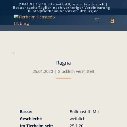
041 93 / 9 18 33 - evtl. AB, wir rufen zurück |
Besuchszeit: Täglich nach vorheriger Vereinbarung
Ragna
info@tierheim-henstedt-ulzburg.de
7
Ragna
25.01.2020
|
Glücklich vermittelt
Rasse:
Bullmastiff Mix
Geschlecht:
weiblich
Im Tierheim seit:
25.1.20