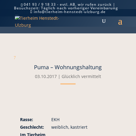
041 93 / 9 18 33 - evtl. AB, wir rufen zurück |
Besuchszeit: Täglich nach vorheriger Vereinbarung
Puma – Wohnungshaltung
info@tierheim-henstedt-ulzburg.de
7
Puma – Wohnungshaltung
03.10.2017
|
Glücklich vermittelt
Rasse:
EKH
Geschlecht:
weiblich, kastriert
Im Tierheim