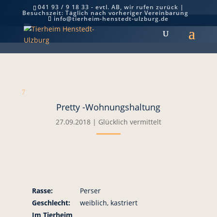
041 93 / 9 18 33 - evtl. AB, wir rufen zurück |
Besuchszeit: Täglich nach vorheriger Vereinbarung
Pretty -Wohnungshaltung
info@tierheim-henstedt-ulzburg.de
7
Pretty -Wohnungshaltung
27.09.2018
|
Glücklich vermittelt
Rasse:
Perser
Geschlecht:
weiblich, kastriert
Im Tierheim