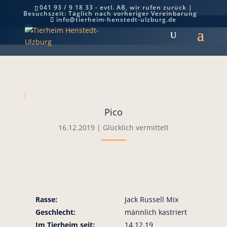
041 93 / 9 18 33 - evtl. AB, wir rufen zurück |
Besuchszeit: Täglich nach vorheriger Vereinbarung
Pico
info@tierheim-henstedt-ulzburg.de
7
Pico
16.12.2019
|
Glücklich vermittelt
Rasse:
Jack Russell Mix
Geschlecht:
männlich kastriert
Im Tierheim seit:
14.12.19