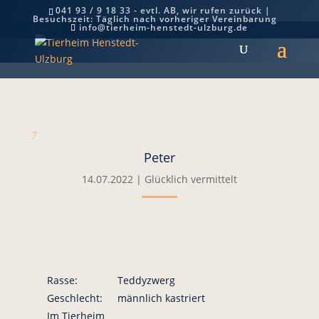
041 93 / 9 18 33 - evtl. AB, wir rufen zurück |
Besuchszeit: Täglich nach vorheriger Vereinbarung
Peter
info@tierheim-henstedt-ulzburg.de
7
Peter
14.07.2022
|
Glücklich vermittelt
Rasse:
Teddyzwerg
Geschlecht:
männlich kastriert
Im Tierheim