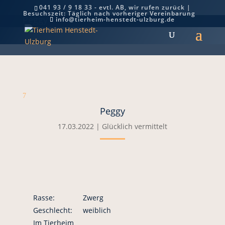
041 93 / 9 18 33 - evtl. AB, wir rufen zurück |
Besuchszeit: Täglich nach vorheriger Vereinbarung
Peggy
info@tierheim-henstedt-ulzburg.de
7
Peggy
17.03.2022
|
Glücklich vermittelt
Rasse:
Zwerg
Geschlecht:
weiblich
Im Tierheim