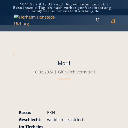
041 93 / 9 18 33 - evtl. AB, wir rufen zurück |
Besuchszeit: Täglich nach vorheriger Vereinbarung
Morli
info@tierheim-henstedt-ulzburg.de
7
Morli
16.02.2024
|
Glücklich vermittelt
Rasse:
EKH
Geschlecht:
weiblich – kastriert
Im Tierheim