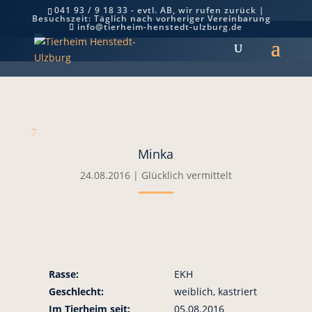
041 93 / 9 18 33 - evtl. AB, wir rufen zurück |
Besuchszeit: Täglich nach vorheriger Vereinbarung
Minka
info@tierheim-henstedt-ulzburg.de
7
Minka
24.08.2016
|
Glücklich vermittelt
Rasse:
EKH
Geschlecht:
weiblich, kastriert
Im Tierheim seit:
05.08.2016