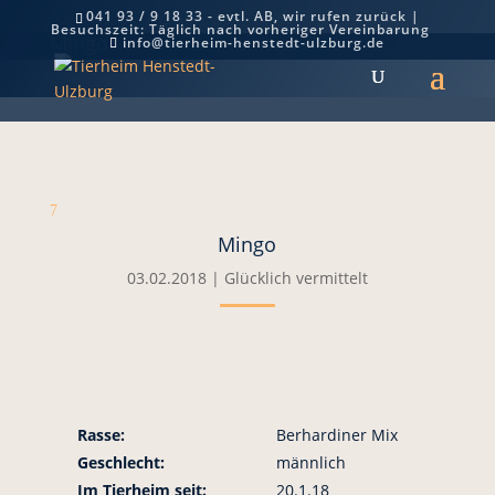
041 93 / 9 18 33 - evtl. AB, wir rufen zurück |
Besuchszeit: Täglich nach vorheriger Vereinbarung
Mingo
info@tierheim-henstedt-ulzburg.de
7
Mingo
03.02.2018
|
Glücklich vermittelt
Rasse:
Berhardiner Mix
Geschlecht:
männlich
Im Tierheim seit:
20.1.18