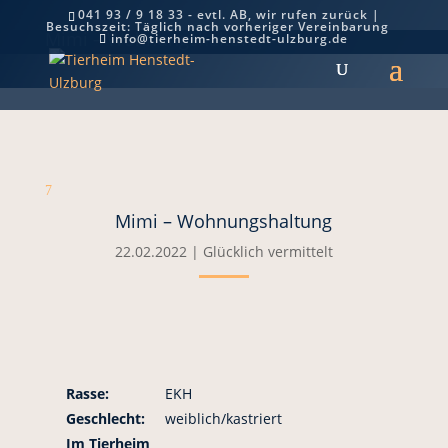
041 93 / 9 18 33 - evtl. AB, wir rufen zurück |
Besuchszeit: Täglich nach vorheriger Vereinbarung
Mimi – Wohnungshaltung
info@tierheim-henstedt-ulzburg.de
7
Mimi – Wohnungshaltung
22.02.2022
|
Glücklich vermittelt
Rasse:
EKH
Geschlecht:
weiblich/kastriert
Im Tierheim