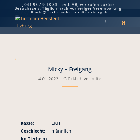
041 93 / 9 18 33 - evtl. AB, wir rufen zurück |
Besuchszeit: Täglich nach vorheriger Vereinbarung
Micky – Freigang
info@tierheim-henstedt-ulzburg.de
7
Micky – Freigang
14.01.2022
|
Glücklich vermittelt
Rasse:
EKH
Geschlecht:
männlich
Im Tierheim