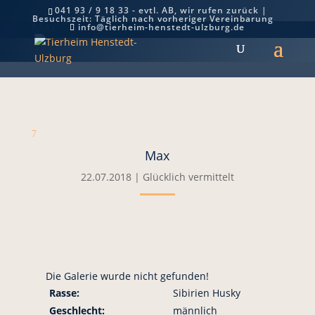
041 93 / 9 18 33 - evtl. AB, wir rufen zurück |
Besuchszeit: Täglich nach vorheriger Vereinbarung
Max
info@tierheim-henstedt-ulzburg.de
7
Max
22.07.2018
|
Glücklich vermittelt
Die Galerie wurde nicht gefunden!
Rasse:
Sibirien Husky
Geschlecht:
männlich