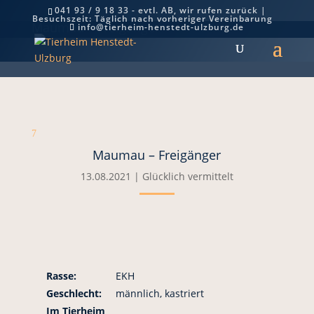
041 93 / 9 18 33 - evtl. AB, wir rufen zurück |
Besuchszeit: Täglich nach vorheriger Vereinbarung
Maumau – Freigänger
info@tierheim-henstedt-ulzburg.de
7
Maumau – Freigänger
13.08.2021
|
Glücklich vermittelt
Rasse:
EKH
Geschlecht:
männlich, kastriert
Im Tierheim