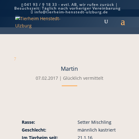
041 93 / 9 18 33 - evtl. AB, wir rufen zurück |
Besuchszeit: Täglich nach vorheriger Vereinbarung
Martin
info@tierheim-henstedt-ulzburg.de
7
Martin
07.02.2017
|
Glücklich vermittelt
Rasse:
Setter Mischling
Geschlecht:
männlich kastriert
Im Tierheim seit:
21.1.16