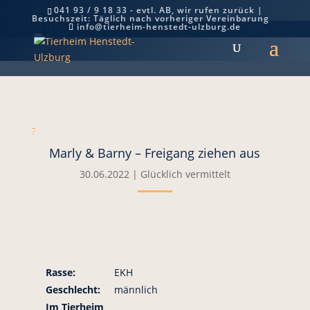
041 93 / 9 18 33 - evtl. AB, wir rufen zurück |
Besuchszeit: Täglich nach vorheriger Vereinbarung
Marly & Barny – Freigang ziehen aus
info@tierheim-henstedt-ulzburg.de
7
Marly & Barny – Freigang ziehen aus
30.06.2022
|
Glücklich vermittelt
Rasse:
EKH
Geschlecht:
männlich
Im Tierheim