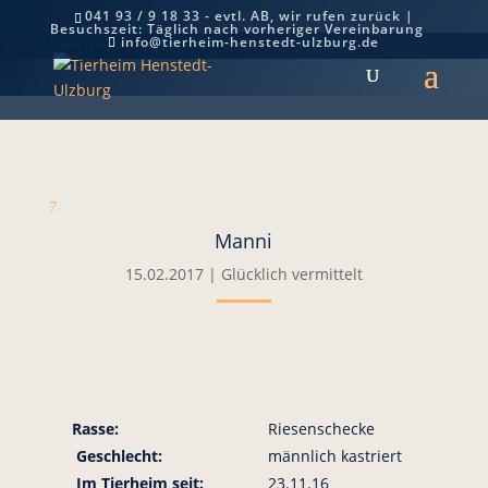
041 93 / 9 18 33 - evtl. AB, wir rufen zurück |
Besuchszeit: Täglich nach vorheriger Vereinbarung
Manni
info@tierheim-henstedt-ulzburg.de
7
Manni
15.02.2017
|
Glücklich vermittelt
Rasse:
Riesenschecke
Geschlecht:
männlich kastriert
Im Tierheim seit:
23.11.16