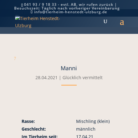
041 93 / 9 18 33 - evtl. AB, wir rufen zurück |
Besuchszeit: Täglich nach vorheriger Vereinbarung
Manni
info@tierheim-henstedt-ulzburg.de
7
Manni
28.04.2021
|
Glücklich vermittelt
Rasse:
Mischling (klein)
Geschlecht:
männlich
Im Tierheim seit:
17.04.21