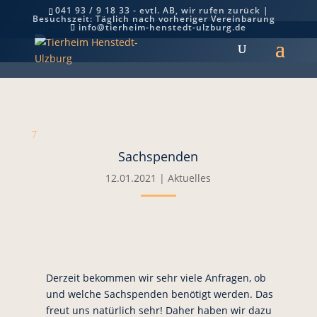
041 93 / 9 18 33 - evtl. AB, wir rufen zurück |
Besuchszeit: Täglich nach vorheriger Vereinbarung
Sachspenden
info@tierheim-henstedt-ulzburg.de
7
Sachspenden
12.01.2021
|
Aktuelles
Derzeit bekommen wir sehr viele Anfragen, ob
und welche Sachspenden benötigt werden. Das
freut uns natürlich sehr! Daher haben wir dazu