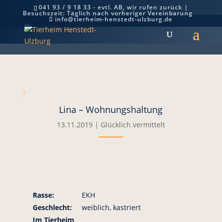
041 93 / 9 18 33 - evtl. AB, wir rufen zurück |
Besuchszeit: Täglich nach vorheriger Vereinbarung
Lina – Wohnungshaltung
info@tierheim-henstedt-ulzburg.de
7
Lina – Wohnungshaltung
13.11.2019
|
Glücklich vermittelt
Rasse:
EKH
Geschlecht:
weiblich, kastriert
Im Tierheim