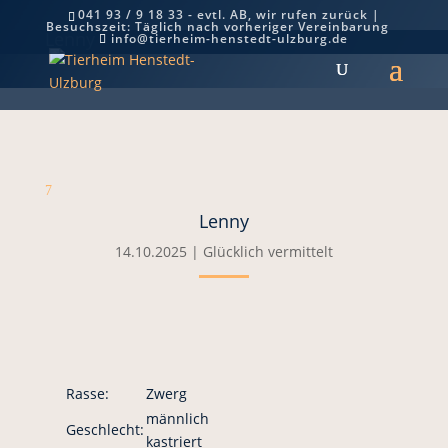
041 93 / 9 18 33 - evtl. AB, wir rufen zurück |
Besuchszeit: Täglich nach vorheriger Vereinbarung
Lenny
info@tierheim-henstedt-ulzburg.de
7
Lenny
14.10.2025
|
Glücklich vermittelt
Rasse:
Zwerg
männlich
Geschlecht:
kastriert